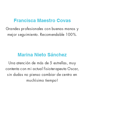
Francisca Maestro Covas
Grandes profesionales con buenas manos y
mejor seguimiento. Recomendable 100%.
Marina Nieto Sánchez
Una atención de más de 5 estrellas, muy
contenta con mi actual fisioterapeuta Oscar,
sin dudas no pienso cambiar de centro en
muchísimo tiempo!
Inés Maria Planas Martin
Muy buen trato, los mejores profesionales.
Para mí uno de los mejores por no decir el