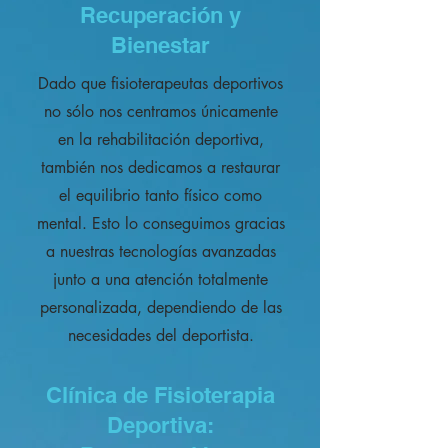
Recuperación y
Bienestar
Dado que fisioterapeutas deportivos
no sólo nos centramos únicamente
en la rehabilitación deportiva,
también nos dedicamos a restaurar
el equilibrio tanto físico como
mental. Esto lo conseguimos gracias
a nuestras tecnologías avanzadas
junto a una atención totalmente
personalizada, dependiendo de las
necesidades del deportista.
Clínica de Fisioterapia
Deportiva: