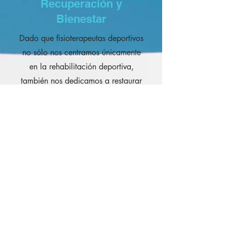
Recuperación y
Bienestar
Dado que fisioterapeutas deportivos
no sólo nos centramos únicamente
en la rehabilitación deportiva,
también nos dedicamos a restaurar
el equilibrio tanto físico como
mental. Esto lo conseguimos gracias
a nuestras tecnologías avanzadas
junto a una atención totalmente
personalizada, dependiendo de las
necesidades del deportista.
Clínica de Fisioterapia
Deportiva:
Recuperación y