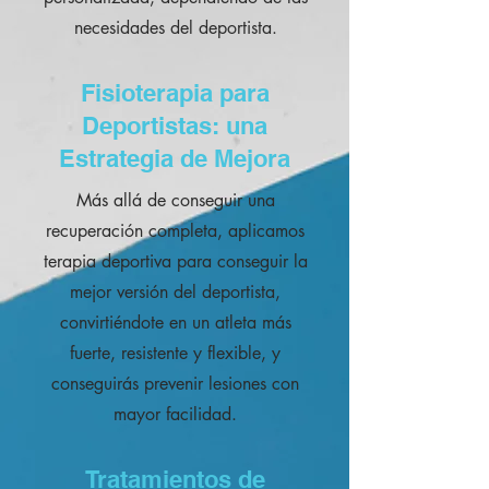
necesidades del deportista.
Fisioterapia para
Deportistas: una
Estrategia de Mejora
Más allá de conseguir una
recuperación completa, aplicamos
terapia deportiva para conseguir la
mejor versión del deportista,
convirtiéndote en un atleta más
fuerte, resistente y flexible, y
conseguirás prevenir lesiones con
mayor facilidad.
Tratamientos de