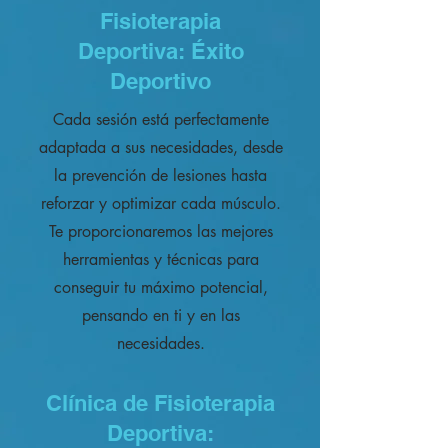
Fisioterapia
Deportiva: Éxito
Deportivo
Cada sesión está perfectamente
adaptada a sus necesidades, desde
la prevención de lesiones hasta
reforzar y optimizar cada músculo.
Te proporcionaremos las mejores
herramientas y técnicas para
conseguir tu máximo potencial,
pensando en ti y en las
necesidades.
Clínica de Fisioterapia
Deportiva: