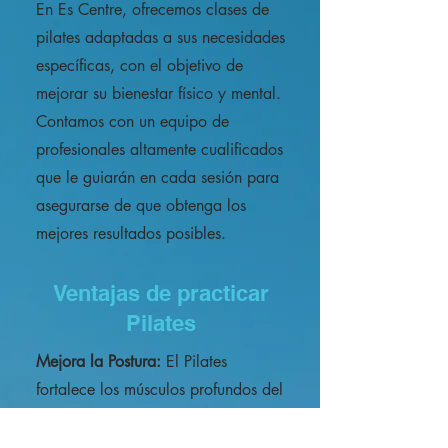
En Es Centre, ofrecemos clases de
pilates adaptadas a sus necesidades
específicas, con el objetivo de
mejorar su bienestar físico y mental.
Contamos con un equipo de
profesionales altamente cualificados
que le guiarán en cada sesión para
asegurarse de que obtenga los
mejores resultados posibles.
Ventajas de practicar
Pilates
Mejora la Postura:
El Pilates
fortalece los músculos profundos del
abdomen y la espalda.
Aumenta la Flexibilidad:
Los