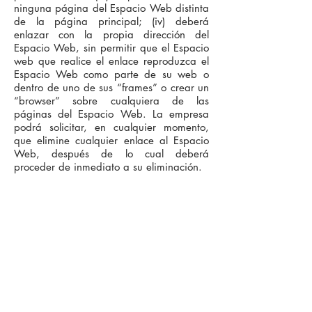
ninguna página del Espacio Web distinta
de la página principal; (iv) deberá
enlazar con la propia dirección del
Espacio Web, sin permitir que el Espacio
web que realice el enlace reproduzca el
Espacio Web como parte de su web o
dentro de uno de sus “frames” o crear un
“browser” sobre cualquiera de las
páginas del Espacio Web. La empresa
podrá solicitar, en cualquier momento,
que elimine cualquier enlace al Espacio
Web, después de lo cual deberá
proceder de inmediato a su eliminación.
La empresa no puede controlar la
información, contenidos, productos o
servicios facilitados por otros Espacios
web que tengan establecidos enlaces con
destino al Espacio Web.
8. PROTECCIÓN DE DATOS
Para utilizar algunos de los Servicios, el
Usuario debe proporcionar previamente