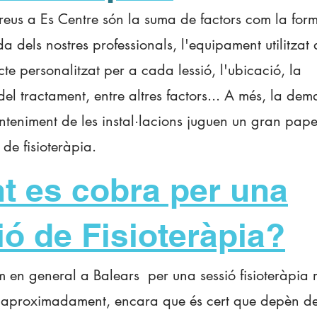
preus a Es Centre són la suma de factors com la for
da dels nostres professionals, l'equipament utilitzat
acte personalitzat per a cada lessió, l'ubicació, la
el tractament, entre altres factors...
A més, la de
anteniment de les instal·lacions juguen un gran pape
s de fisioteràpia.
t es cobra per una
ió de Fisioteràpia?
m en general a Balears per una sessió fisioteràpia
s aproximadament, encara que és cert que depèn de