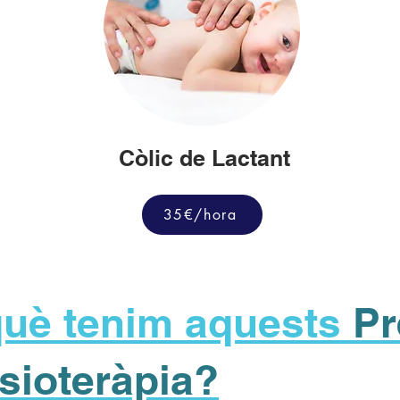
Còlic de Lactant
35€/hora
què tenim aquests
Pr
isioteràpia?