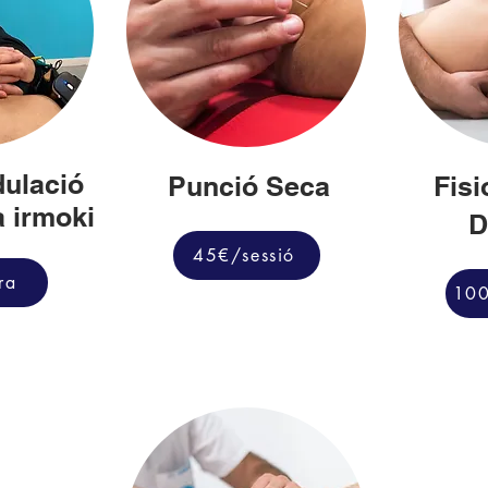
ulació
Punció Seca
Fisi
a irmoki
D
45€/sessió
ra
100