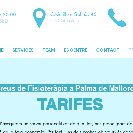
C/Guillem Galmès 46
o 20:00
07004 Palma
OSED
ME
SERVICES
TEAM
ES CENTRE
CONTACT
P
reus de Fisioteràpia a Palma de Mallor
TARIFES
t'aseguram un servei personalitzat de qualitat, ens preocupam de 
de la teva economia. Per tant, uns dels nostres objectius és dona