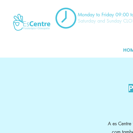
Monday to Friday 09:00 t
Saturday and Sunday CL
HO
P
A es Centre 
com també 