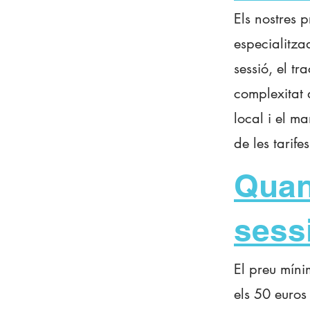
Els nostres 
especialitza
sessió, el tr
complexitat d
local i el m
de les tarife
Quan
sess
El preu míni
els 50 euro