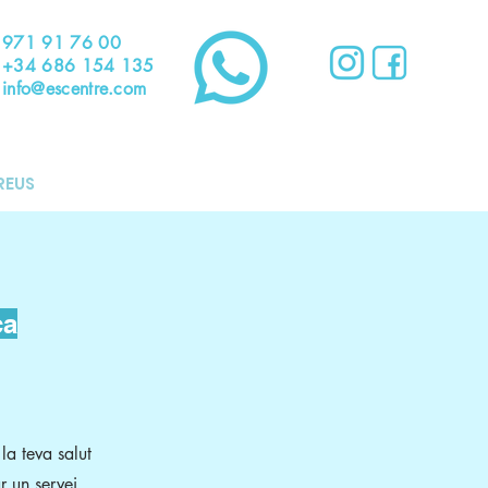
971 91 76 00
+34 686 154 135
info@escentre.com
REUS
ca
la teva salut
r un servei