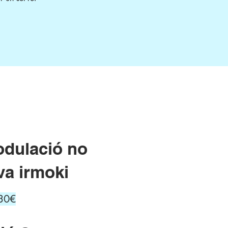
dulació no
va irmoki
30€