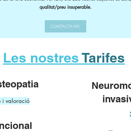
qualitat/preu insuperable.
CONTACTA'NS
Les nostres
Tarifes
steopatia
Neuromo
invasi
 i valoració
ncional