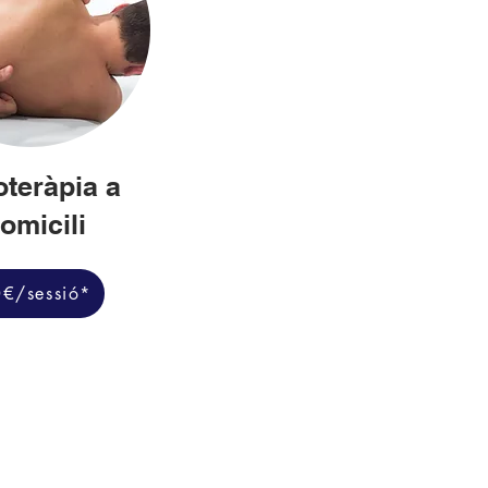
oteràpia a
omicili
€/sessió*