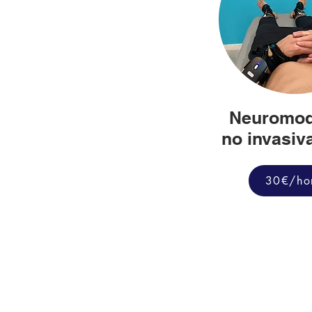
Neuromod
no invasiv
30€/ho