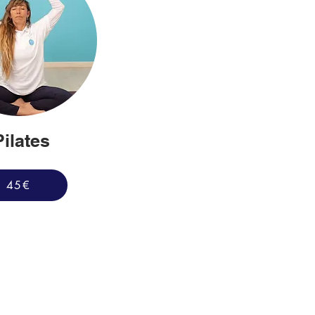
Pilates
45€