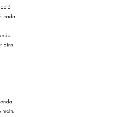
mació
 a cada
manda
r dins
 ronda
 molts