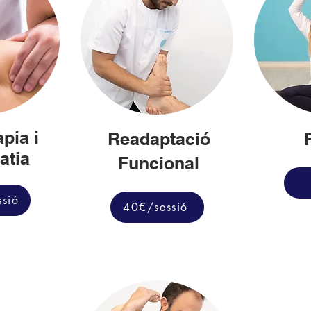
àpia i
Readaptació
atia
Funcional
ssió
40€/sessió