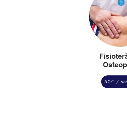
Fisioter
Osteop
50€ / se