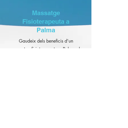
Massatge
Fisioterapeuta a
Palma
Gaudeix dels beneficis d'un
massatge fisioterapeuta a Palma al
nostre centre de fisioteràpia. Els
nostres professionals certificats
s'enfoquen en tècniques específiques
per relaxar els músculs tensos,
millorar la circulació i reduir
l'estrès. Ja sigui per tractar una lesió
o simplement per relaxar-te, els
nostres massatges et proporcionaran
els beneficis que necessites.