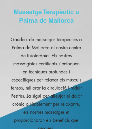
Massatge Terapèutic a
Palma de Mallorca
Gaudeix de massatges terapèutics a
Palma de Mallorca al nostre centre
de fisioteràpia. Els nostres
massatgistes certificats s'enfoquen
en tècniques profundes i
específiques per relaxar els músculs
tensos, millorar la circulació i reduir
l'estrès. Ja sigui per alleujar el dolor
crònic o simplement per relaxar-te,
els nostres massatges et
proporcionaran els beneficis que
cerques.