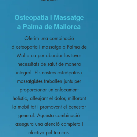
Osteopatia i Massatge
a Palma de Mallorca
Oferim una combinació
d'osteopatia i massatge a Palma de
Mallorca per abordar les teves
necessitats de salut de manera
integral. Els nostres osteòpates i
massatgistes treballen junts per
proporcionar un enfocament
holístic, alleujant el dolor, millorant
la mobilitat i promovent el benestar
general. Aquesta combinació
assegura una atenció completa i
efectiva pel teu cos.