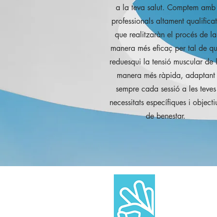
a la teva salut. Comptem amb
professionals altament qualificat
que realitzaràn el procés de la
manera més eficaç per tal de q
reduesqui la tensió muscular de 
manera més ràpida, adaptant
sempre cada sessió a les teves
necessitats específiques i objecti
de benestar.
INICI
SERVEIS