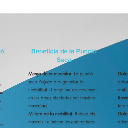
ió
Beneficis de la Punció
Seca
Menys dolor muscular:
La punció
Dolo
seca t'ajuda a augmentar la
dolor
el
flexibilitat i l'amplitud de moviment
amb a
ma
en les àrees afectades per tensions
Restr
s
musculars.
tensi
t,
Millora de la mobilitat:
Relaxa els
Dolor
músculs i eliminen les contractures
difer
er