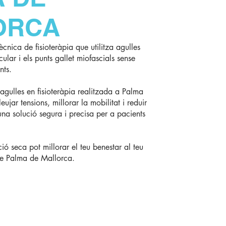
ORCA
cnica de fisioteràpia que utilitza agulles
cular i els punts gallet miofascials sense
nts.
gulles en fisioteràpia realitzada a Palma
ujar tensions, millorar la mobilitat i reduir
 una solució segura i precisa per a pacients
ó seca pot millorar el teu benestar al teu
de Palma de Mallorca​.