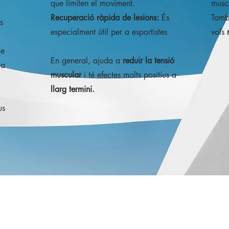
que limiten el moviment.
musc
Recuperació ràpida de lesions:
És
Tamb
s
especialment útil per a esportistes
vols
ue
En general, ajuda a
reduir la tensió
la
muscular
i té efectes molts positius
a
llarg termini.
us
Política de Privacitat
Carrer 
Política de Cookies
Palma, I