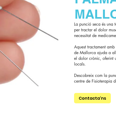
MALL
La punció seca és una tè
per tractar el dolor mus
necessitat de medicame
Aquest tractament amb a
de Mallorca ajuda a alle
el dolor crònic, oferint
locals.
Descobreix com la punci
centre de Fisioterapia 
Contacta'ns