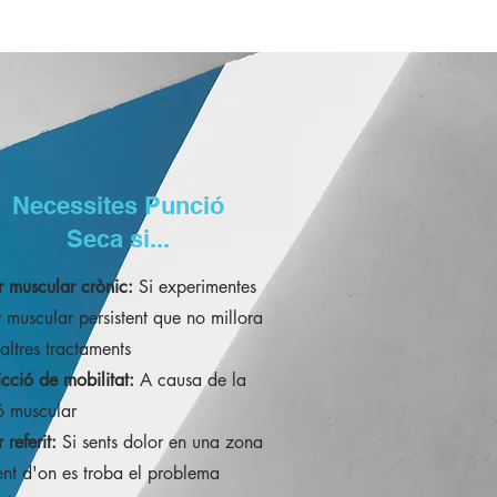
Necessites Punció
Seca si...
r muscular crònic:
Si experimentes
 muscular persistent que no millora
ltres tractaments
icció de mobilitat:
A causa de la
ó muscular
 referit:
Si sents dolor en una zona
ent d'on es troba el problema