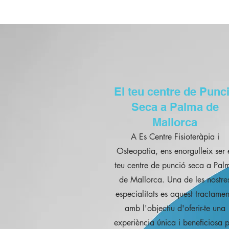
El teu centre de Punc
Seca a Palma de
Mallorca
A Es Centre Fisioteràpia i
Osteopatia, ens enorgulleix ser 
teu centre de punció seca a Pal
de Mallorca. Una de les nostre
especialitats es aquest tractamen
amb l'objectiu d'oferir-te una
experiència única i beneficiosa p