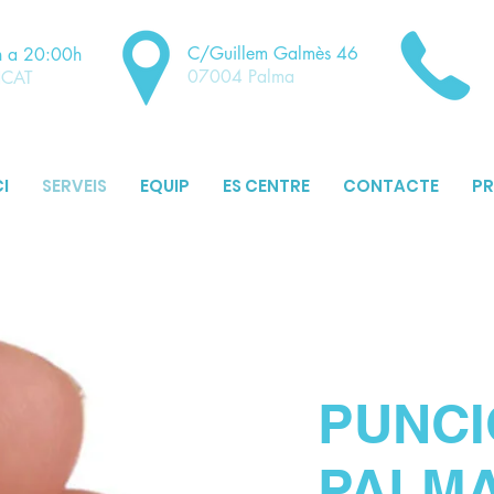
C/Guillem Galmès 46
h a 20:00h
07004 Palma
NCAT
CI
SERVEIS
EQUIP
ES CENTRE
CONTACTE
PR
PUNCI
PALMA