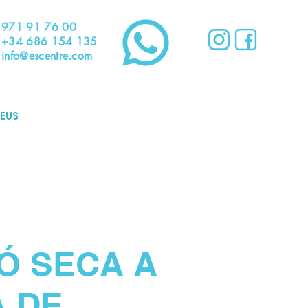
971 91 76 00
+34 686 154 135
info@escentre.com
EUS
Ó SECA A
 DE