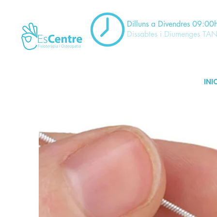
Dilluns a Divendres 09:00
Dissabtes i Diumenges TA
INI