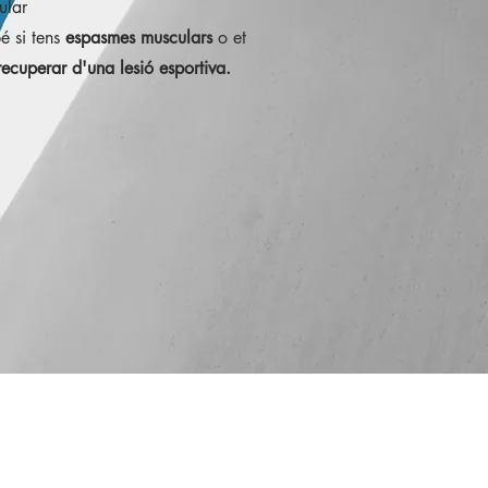
ular
é si tens
e
spasmes musculars
o et
recuperar d'una lesió esportiva.
de Guillem Galmés, 46, 07004
lles Balears, Espanya