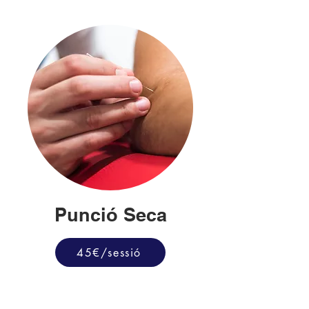
Punció Seca
45€/sessió