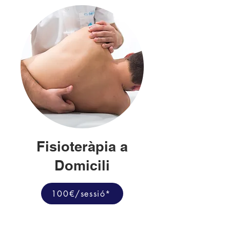
Fisioteràpia a
Domicili
100€/sessió*