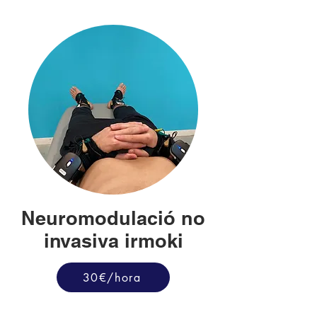
Neuromodulació no
invasiva irmoki
30€/hora