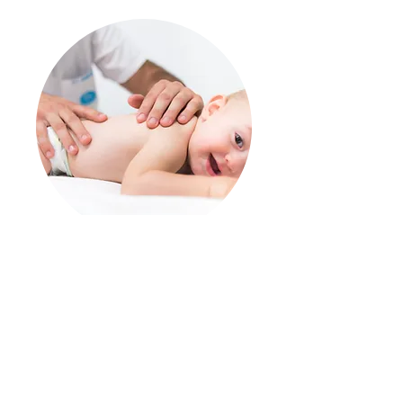
Còlic de Lactant
35€/hora
Per què tenim aquests